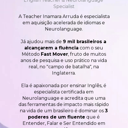
English Teacher & Neurolanguage 
Specialist
A Teacher Inamara Arruda é especialista 
em aquisição acelerada de idiomas e 
Neurolanguage. 
Já ajudou mais de 
9 mil brasileiros a 
alcançarem a fluência
 com o seu 
Método 
Fast Mover
, fruto de muitos 
anos de pesquisa e uso prático na vida 
real, no "campo de batalha", na 
Inglaterra. 
Ela é apaixonada por ensinar Inglês, é 
especialista certificada em 
Neurolanguage e acredita que uma 
das ferramentas de impacto mais rápido 
na vida de um brasileiro é dominar os 
3 
poderes de um fluente
 que é 
Entender, Falar e Ser Entendido em 