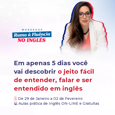
Em apenas 5 dias você 
vai descobrir
o
jeit
o fácil 
de 
entender, falar e ser 
entendido
em inglês
🗓️
De 29 de Janeiro a 02 d
e Fevereiro
💻 
Aulas prática de Inglês ON-LINE e Gratuitas