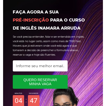
FAÇA AGORA A SUA
PRÉ-INSCRIÇÃO
PARA O CURSO 
DE INGLÊS INAMARA ARRUDA
Se você precisa entender, falar e ser entendido em inglês, 
você está no lugar certo, assim como mais de 7000 Fast 
Movers que já estiveram onde você está agora e que 
tomaram a decisão de preencher o formulário abaixo, 
reservar a vaga e hoje são fluentes.
QUERO RESERVAR
MINHA VAGA
MINUTOS
SEGUNDOS
04
47