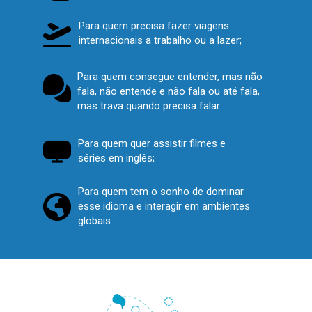
Para quem precisa fazer viagens 
internacionais a trabalho ou a lazer;
Para
 quem consegue entender, mas não 
fala, não entende e não fala ou até fala, 
mas trava quando precisa falar.
Para quem quer assistir filmes e 
séries em inglês;
Para quem tem o sonho de dominar 
esse idioma e interagir em ambientes 
globais.
Para quem precisa aprender inglês e tem pouco tempo para estudar indo 
Para quem precisa dominar o idioma para encarar entrevistas de 
Para quem não pode ficar 5 anos em uma sala presencial esperando 
Para quem precisa do Inglês para avançar na carreira em sua empresa 
Para quem precisa fazer viagens internacionais a trabalho ou a lazer;
Para
Para quem quer assistir filmes e séries em inglês;
 quem consegue entender, mas não fala, não entende e não fala ou 
Para quem tem o sonho de dominar esse idioma e interagir em 
até escolas; 
emprego;
dominar o idioma;
ou trocar de função;
até fala, mas trava quando precisa falar.
ambientes globais.