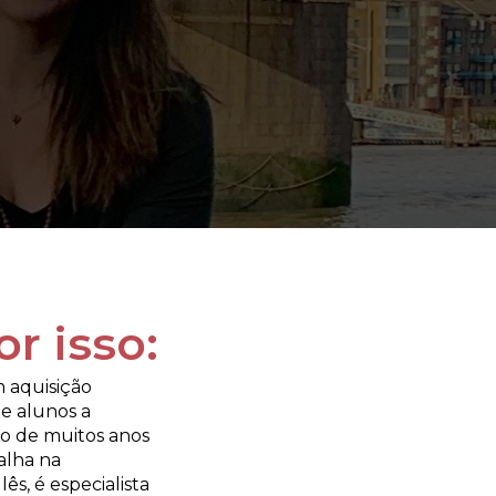
r isso:
 aquisição 
e alunos a 
o de muitos anos 
lha na 
ês, é especialista 