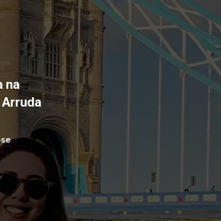
 na 
 Arruda 
se 